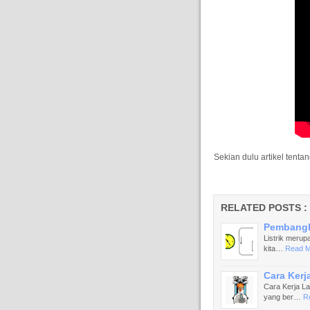
Sekian dulu artikel tent
RELATED POSTS :
Pembangki
Listrik merup
kita…
Read M
Cara Kerj
Cara Kerja La
yang ber…
R