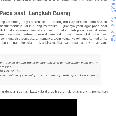
De
Reg
(Ko
Sis
 Pada saat Langkah Buang
Sis
Pen
langkah buang ini yaitu kebalikan dari langkah isap dimana pada saat ini
Pen
 masuk menutup katup buang membuka. Tujuannya yaitu agar pada saat
 TMA maka sisa-sisa pembakaran yang di tekan oleh piston akan di keluar
Pem
rena desain dari sebuah mesin dimana katup buang tersebut di hubungkan
Den
 sehingga sisa pembakaran nantinya akan keluar ke exhause kemudian ke
Ele
i buang, pada kejadian ini kita bisa melihatnya dengan adanya asap yang
t.
ng intinya adalah untuk membuang sisa pembakarang yang ada di
ra luar.
dari TMB ke TMA
a langkah ini yaitu katup masuk menutup sedangkan katup buang
g dengan ilustrasi kata-kata diatas bisa untuk jelasnya kita perhatikan