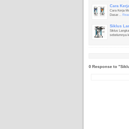
Cara Kerj
Cara Kerja M
Dasar…
Read
Siklus L
Siklus Langk
sebelumnya 
0 Response to "Sik