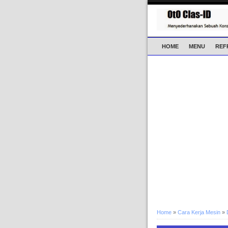
HOME
MENU
REF
Home
»
Cara Kerja Mesin
»