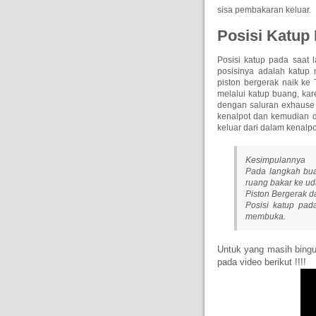
sisa pembakaran keluar.
Posisi Katup
Posisi katup pada saat 
posisinya adalah katup
piston bergerak naik ke
melalui katup buang, ka
dengan saluran exhause
kenalpot dan kemudian d
keluar dari dalam kenalpo
Kesimpulannya
Pada langkah bua
ruang bakar ke uda
Piston Bergerak 
Posisi katup pad
membuka.
Untuk yang masih bingun
pada video berikut !!!!