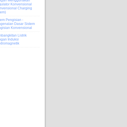
ngan Menggunakan
ulator Konvensional
nvensional Charging
tem)
tem Pengisian -
genalan Dasar Sistem
gisian Konvensional
bangkitan Listrik
gan Induksi
ktromagnetik