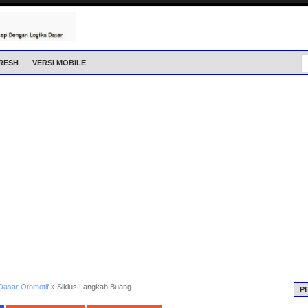
RESH
VERSI MOBILE
Dasar Otomotif
»
Siklus Langkah Buang
P