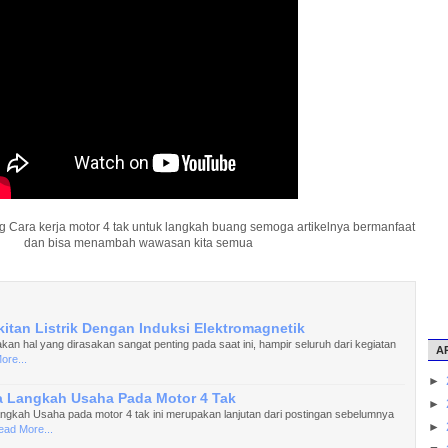
ang Cara kerja motor 4 tak untuk langkah buang semoga artikelnya bermanfaat
dan bisa menambah wawasan kita semua
tan Listrik Dengan Induksi Elektromagnetik
akan hal yang dirasakan sangat penting pada saat ini, hampir seluruh dari kegiatan
A
ore...
►
a Langkah Usaha Pada Motor 4 Tak
►
ngkah Usaha pada motor 4 tak ini merupakan lanjutan dari postingan sebelumnya
►
ead More...