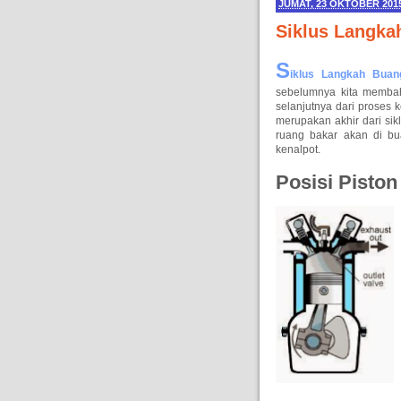
JUMAT, 23 OKTOBER 201
Siklus Langka
S
iklus Langkah Bua
sebelumnya kita memba
selanjutnya dari proses 
merupakan akhir dari sik
ruang bakar akan di bu
kenalpot.
Posisi Pisto