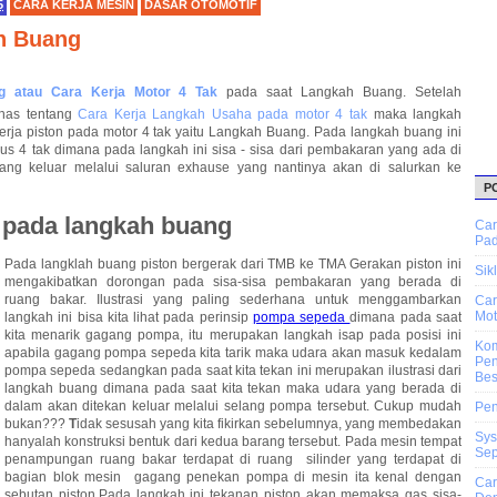
5
CARA KERJA MESIN
DASAR OTOMOTIF
h Buang
ng atau Cara Kerja Motor 4 Tak
pada saat Langkah Buang. Setelah
has tentang
Cara Kerja Langkah Usaha pada motor 4 tak
maka langkah
kerja piston pada motor 4 tak yaitu Langkah Buang. Pada langkah buang ini
lus 4 tak dimana pada langkah ini sisa - sisa dari pembakaran yang ada di
ang keluar melalui saluran exhause yang nantinya akan di salurkan ke
P
n pada langkah buang
Car
Pad
Pada langklah buang piston bergerak dari TMB ke TMA Gerakan piston ini
Sik
mengakibatkan dorongan pada sisa-sisa pembakaran yang berada di
ruang bakar. Ilustrasi yang paling sederhana untuk menggambarkan
Car
Mot
langkah ini bisa kita lihat pada perinsip
pompa sepeda
dimana pada saat
kita menarik gagang pompa, itu merupakan langkah isap pada posisi ini
Ko
apabila gagang pompa sepeda kita tarik maka udara akan masuk kedalam
Pen
pompa sepeda sedangkan pada saat kita tekan ini merupakan ilustrasi dari
Bes
langkah buang dimana pada saat kita tekan maka udara yang berada di
dalam akan ditekan keluar melalui selang pompa tersebut. Cukup mudah
Pen
bukan???
T
idak sesusah yang kita fikirkan sebelumnya, yang membedakan
Sys
hanyalah konstruksi bentuk dari kedua barang tersebut. Pada mesin tempat
Sep
penampungan ruang bakar terdapat di ruang silinder yang terdapat di
bagian blok mesin gagang penekan pompa di mesin ita kenal dengan
Car
sebutan piston.Pada langkah ini tekanan piston akan memaksa gas sisa-