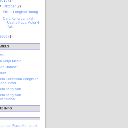
2015
(2)
▼
Oktober
(2)
Siklus Langkah Buang
Cara Kerja Langkah
Usaha Pada Motor 4
Tak
2009
(1)
ABELS
kel
a Kerja Mesin
ar Otomotif
oran
tem Kelistrikan Pengisian
eda Motor
tem pengisian
tem pengisian
vensional
TE INFO
gertian Rasio Kompresi