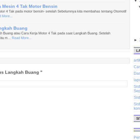
▼
a Mesin 4 Tak Motor Bensin
otor 4 Tak pada motor bensin- setelah Sebelumnya kita membahas tentang Otomotif
 More...
angkah Buang
ah Buang atau Cara Kerja Motor 4 Tak pada saat Langkah Buang. Setelah
kita m…
Read More...
►
L
arti
Car
lus Langkah Buang "
Das
lap
Sis
Sep
Sis
Sis
kon
SI
Pen